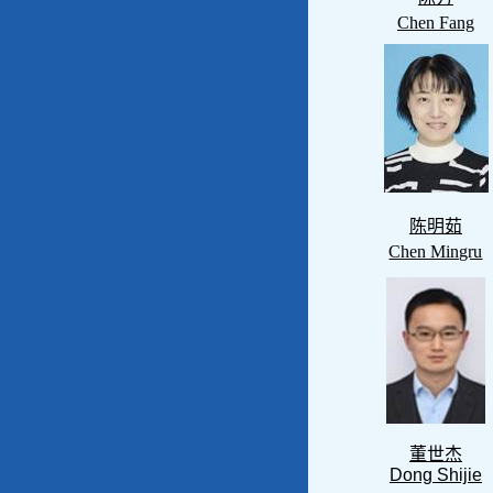
Chen Fang
陈明茹
Chen Mingru
董世杰
Dong Shijie