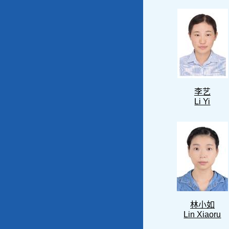
李艺
Li Yi
林小如
Lin Xiaoru